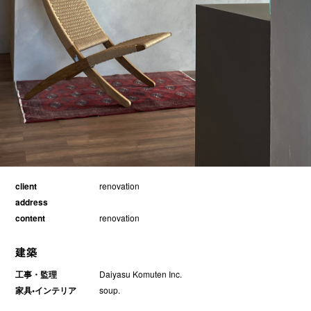
client
renovation
address
content
renovation
建築
工事・監理
Daiyasu Komuten Inc.
家具•インテリア
soup.