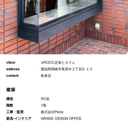
client
UROCO 定食とカフェ
address
愛知県岡崎市竜美中２丁目3−１５
content
飲食店
建築
構造
RC造
階数
1階
工事・監理
株式会社Piece
家具•インテリア
GRAND. DESIGN OFFICE